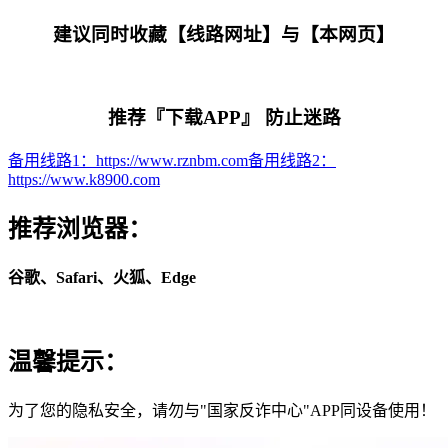
建议同时收藏【线路网址】与【本网页】
推荐『下载APP』 防止迷路
备用线路
1
：
https://www.rznbm.com
备用线路
2
：
https://www.k8900.com
推荐浏览器：
谷歌、Safari、火狐、Edge
温馨提示：
为了您的隐私安全，请勿与"国家反诈中心"APP同设备使用！