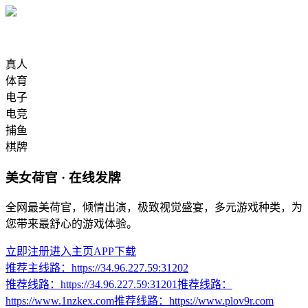
真人
体育
电子
电竞
捕鱼
棋牌
美女荷官 · 在线发牌
全网最美荷官，倾情出演，极致视觉盛宴，多元游戏种类，为
您带来最舒心的游戏体验。
立即注册
进入主页
APP下载
推荐主线路：
https://34.96.227.59:31202
推荐线路：
https://34.96.227.59:31201
推荐线路：
https://www.1nzkex.com
推荐线路：
https://www.plov9r.com