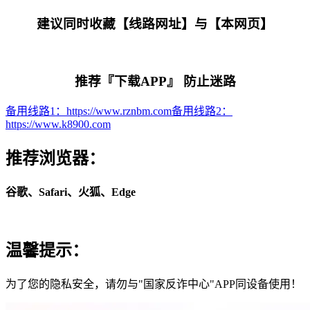
建议同时收藏【线路网址】与【本网页】
推荐『下载APP』 防止迷路
备用线路
1
：
https://www.rznbm.com
备用线路
2
：
https://www.k8900.com
推荐浏览器：
谷歌、Safari、火狐、Edge
温馨提示：
为了您的隐私安全，请勿与"国家反诈中心"APP同设备使用！