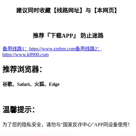
建议同时收藏【线路网址】与【本网页】
推荐『下载APP』 防止迷路
备用线路
1
：
https://www.rznbm.com
备用线路
2
：
https://www.k8900.com
推荐浏览器：
谷歌、Safari、火狐、Edge
温馨提示：
为了您的隐私安全，请勿与"国家反诈中心"APP同设备使用！