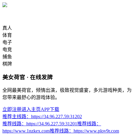
真人
体育
电子
电竞
捕鱼
棋牌
美女荷官 · 在线发牌
全网最美荷官，倾情出演，极致视觉盛宴，多元游戏种类，为
您带来最舒心的游戏体验。
立即注册
进入主页
APP下载
推荐主线路：
https://34.96.227.59:31202
推荐线路：
https://34.96.227.59:31201
推荐线路：
https://www.1nzkex.com
推荐线路：
https://www.plov9r.com