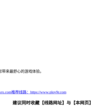
您带来最舒心的游戏体验。
kex.com
推荐线路：
https://www.plov9r.com
建议同时收藏【线路网址】与【本网页】