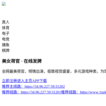
真人
体育
电子
电竞
捕鱼
棋牌
美女荷官 · 在线发牌
全网最美荷官，倾情出演，极致视觉盛宴，多元游戏种类，为
立即注册
进入主页
APP下载
推荐主线路：
https://34.96.227.59:31202
推荐线路：
https://34.96.227.59:31201
推荐线路：
https://www.1nz