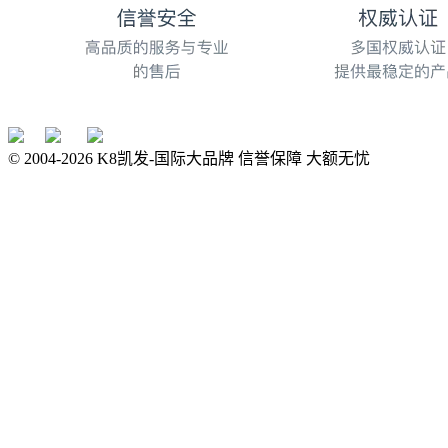
© 2004-
2026
K8凯发-国际大品牌 信誉保障 大额无忧