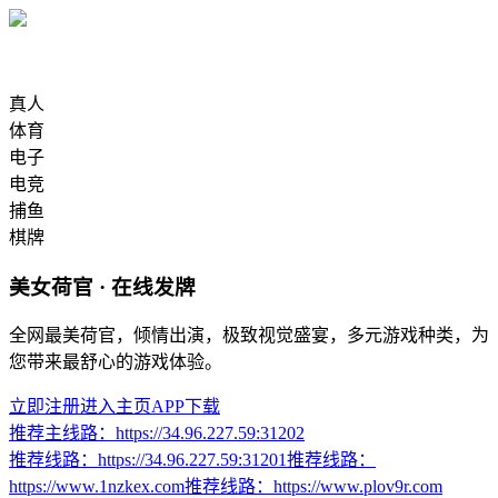
真人
体育
电子
电竞
捕鱼
棋牌
美女荷官 · 在线发牌
全网最美荷官，倾情出演，极致视觉盛宴，多元游戏种类，为
您带来最舒心的游戏体验。
立即注册
进入主页
APP下载
推荐主线路：
https://34.96.227.59:31202
推荐线路：
https://34.96.227.59:31201
推荐线路：
https://www.1nzkex.com
推荐线路：
https://www.plov9r.com