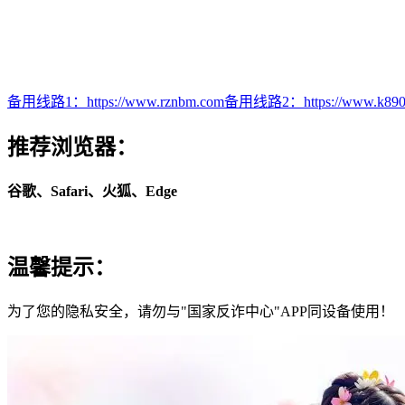
备用线路
1
：
https://www.rznbm.com
备用线路
2
：
https://www.k89
推荐浏览器：
谷歌、Safari、火狐、Edge
温馨提示：
为了您的隐私安全，请勿与"国家反诈中心"APP同设备使用！